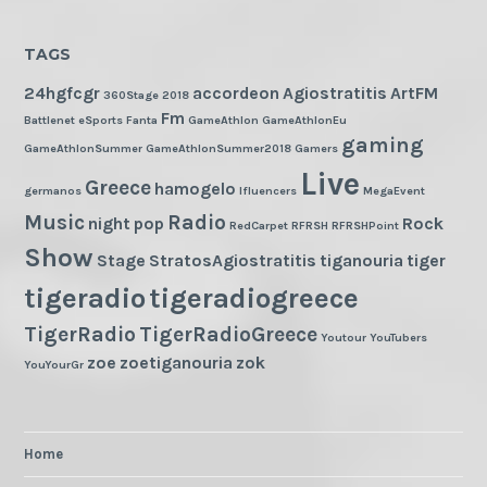
TAGS
24hgfcgr
accordeon
Agiostratitis
ArtFM
360Stage
2018
Fm
Battlenet
eSports
Fanta
GameAthlon
GameAthlonEu
gaming
GameAthlonSummer
GameAthlonSummer2018
Gamers
Live
Greece
hamogelo
germanos
Ifluencers
MegaEvent
Music
Radio
night
pop
Rock
RedCarpet
RFRSH
RFRSHPoint
Show
Stage
StratosAgiostratitis
tiganouria
tiger
tigeradio
tigeradiogreece
TigerRadio
TigerRadioGreece
Youtour
YouTubers
zoe
zoetiganouria
zok
YouYourGr
Home