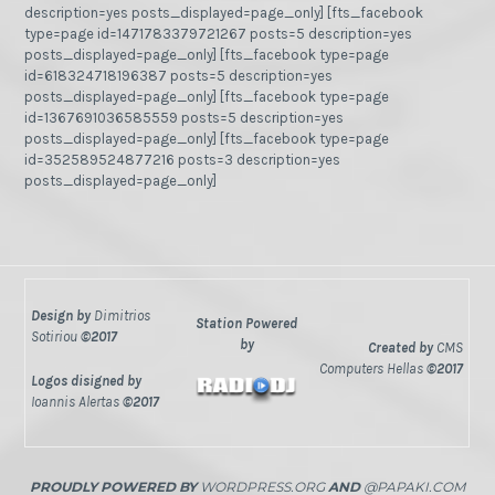
description=yes posts_displayed=page_only] [fts_facebook
type=page id=1471783379721267 posts=5 description=yes
posts_displayed=page_only] [fts_facebook type=page
id=618324718196387 posts=5 description=yes
posts_displayed=page_only] [fts_facebook type=page
id=1367691036585559 posts=5 description=yes
posts_displayed=page_only] [fts_facebook type=page
id=352589524877216 posts=3 description=yes
posts_displayed=page_only]
Design by
Dimitrios
Station Powered
Sotiriou
©2017
by
Created by
CMS
Computers Hellas
©2017
Logos disigned by
Ioannis Alertas
©2017
PROUDLY POWERED BY
WORDPRESS.ORG
AND
@PAPAKI.COM