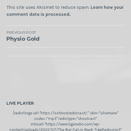
This site uses Akismet to reduce spam.
Learn how your
comment data is processed.
Post
PREVIOUS POST
Physio Gold
navigation
LIVE PLAYER
[radioforge url="https://sotiriod.radioca.st/;" skin="silvertune"
codec="mp3" radiotype="shoutcast"
introurl="https://www.tigeradio.com/wp-
content/uploads/2022/07/The-Big-Cat-is-Back-TigeRadio.mp3"