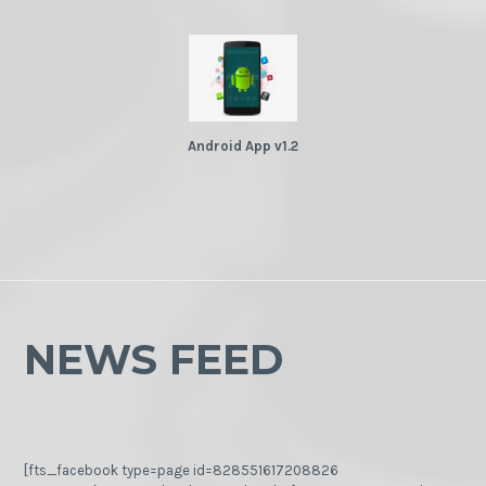
Android App v1.2
NEWS FEED
[fts_facebook type=page id=828551617208826