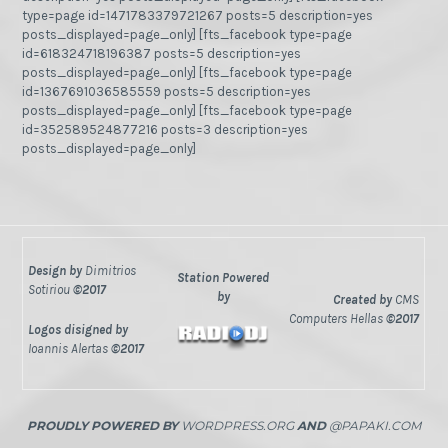
type=page id=1471783379721267 posts=5 description=yes
posts_displayed=page_only] [fts_facebook type=page
id=618324718196387 posts=5 description=yes
posts_displayed=page_only] [fts_facebook type=page
id=1367691036585559 posts=5 description=yes
posts_displayed=page_only] [fts_facebook type=page
id=352589524877216 posts=3 description=yes
posts_displayed=page_only]
Design by
Dimitrios
Station Powered
Sotiriou
©2017
by
Created by
CMS
Computers Hellas
©2017
Logos disigned by
Ioannis Alertas
©2017
PROUDLY POWERED BY
WORDPRESS.ORG
AND
@PAPAKI.COM