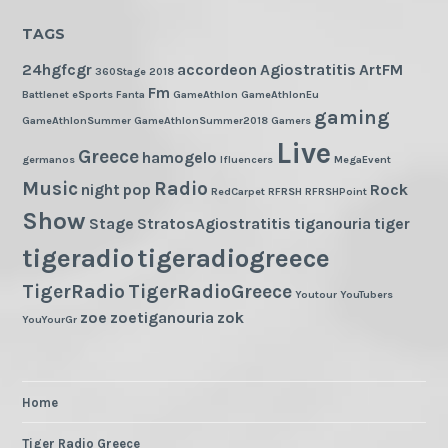
TAGS
24hgfcgr
accordeon
Agiostratitis
ArtFM
360Stage
2018
Fm
Battlenet
eSports
Fanta
GameAthlon
GameAthlonEu
gaming
GameAthlonSummer
GameAthlonSummer2018
Gamers
Live
Greece
hamogelo
germanos
Ifluencers
MegaEvent
Music
Radio
night
pop
Rock
RedCarpet
RFRSH
RFRSHPoint
Show
Stage
StratosAgiostratitis
tiganouria
tiger
tigeradio
tigeradiogreece
TigerRadio
TigerRadioGreece
Youtour
YouTubers
zoe
zoetiganouria
zok
YouYourGr
Home
Tiger Radio Greece