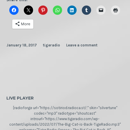
για
το
2017
More
January 18, 2017
tigeradio
Leave a comment
LIVE PLAYER
[radioforge url="https://sotiriod.radioca.st/;" skin="silvertune"
codec="mp3" radiotype="shoutcast"
introurl="https://www.tigeradio.com/wp-
content/uploads/2022/07/The-Big-Cat-is-Back-TigeRadio.mp3"
welcome="Tiger Radio Greece - The Big Cat is Back...!!!"