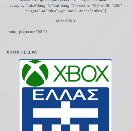
autoplay="false" lang="el" buffering="5" volume="100" width="220"
height="104" title="Tiger Radio Greece" artist=""]
Unavailable
[radio_player id="1950"]
XBOX HELLAS