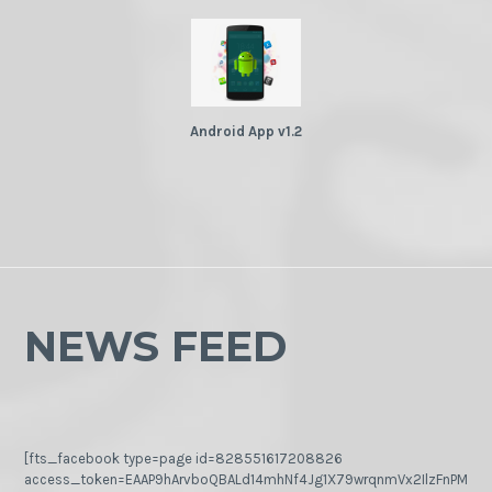
Android App v1.2
NEWS FEED
[fts_facebook type=page id=828551617208826
access_token=EAAP9hArvboQBALd14mhNf4Jg1X79wrqnmVx2IlzFnPMGj